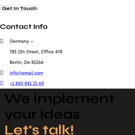
Contact Info
Germany —
785 15h Street, Office 478
Berlin, De 81566
info@email.com
+1 840 841 25 69
We implement
your ideas​
Let's talk!