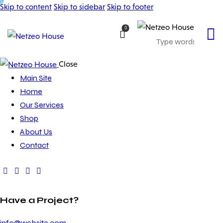
Skip to content
Skip to sidebar
Skip to footer
0
Close
Main Site
Home
Our Services
Shop
About Us
Contact
Have a Project?
info@website.com