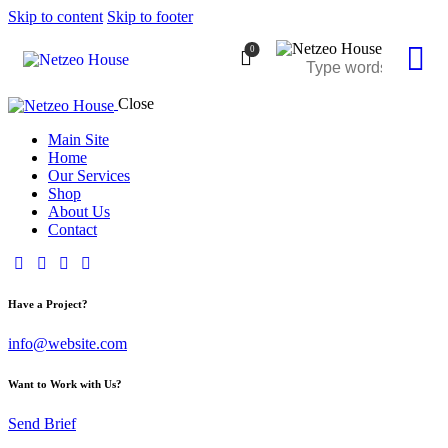
Skip to content
Skip to footer
0
Close
Main Site
Home
Our Services
Shop
About Us
Contact
Have a Project?
info@website.com
Want to Work with Us?
Send Brief